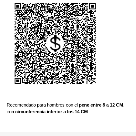
a
tu
carrito
de
compra
Recomendado para hombres con el
pene entre 8 a 12 CM
,
con
circunferencia inferior a los 14 CM