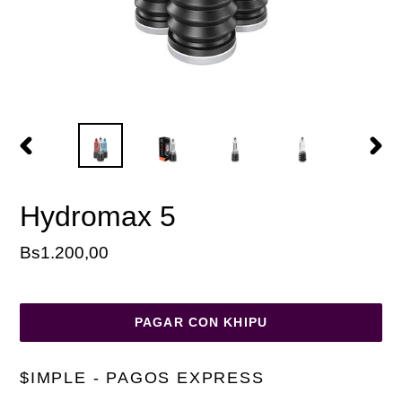
ANTERIOR
SIGU
DIAPOSITIVA
DIAP
Hydromax 5
Precio
Bs1.200,00
habitual
PAGAR CON KHIPU
Agregando
el
$IMPLE - PAGOS EXPRESS
producto