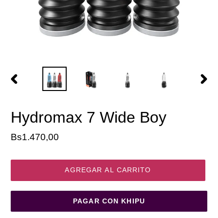
ANTERIOR
SIGU
DIAPOSITIVA
DIAP
Hydromax 7 Wide Boy
Precio
Bs1.470,00
habitual
AGREGAR AL CARRITO
PAGAR CON KHIPU
Agregando