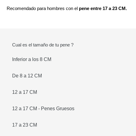
el
Recomendado para hombres con el
pene entre 17 a 23 CM.
producto
a
tu
carrito
de
Cual es el tamaño de tu pene ?
compra
Inferior a los 8 CM
De 8 a 12 CM
12 a 17 CM
12 a 17 CM - Penes Gruesos
17 a 23 CM